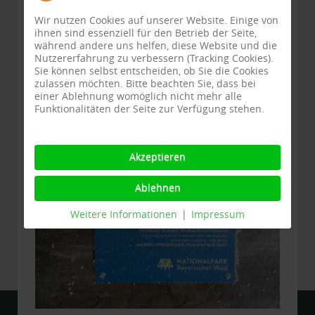
Nahrung, hohe Schneedecken, tiefe
Wir nutzen Cookies auf unserer Website. Einige von
Temperaturen. Jede Störung kann deren Tod
ihnen sind essenziell für den Betrieb der Seite,
bedeuten. Danke für eure Mithilfe!
während andere uns helfen, diese Website und die
Nutzererfahrung zu verbessern (Tracking Cookies).
Sie können selbst entscheiden, ob Sie die Cookies
zulassen möchten. Bitte beachten Sie, dass bei
einer Ablehnung womöglich nicht mehr alle
Funktionalitäten der Seite zur Verfügung stehen.
Akzeptieren
Ablehnen
Weitere Informationen
|
Impressum