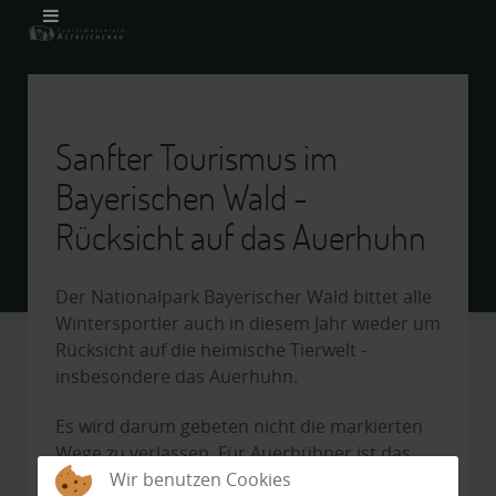
Sanfter Tourismus im
Bayerischen Wald -
Rücksicht auf das Auerhuhn
Der Nationalpark Bayerischer Wald bittet alle
Wintersportler auch in diesem Jahr wieder um
Rücksicht auf die heimische Tierwelt -
insbesondere das Auerhuhn.
Es wird darum gebeten nicht die markierten
Wege zu verlassen. Für Auerhühner ist das
Überleben im Winter hart genug - keine
Wir benutzen Cookies