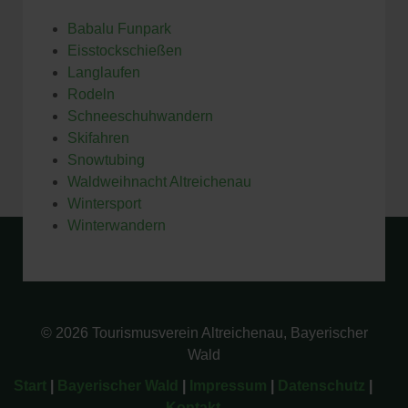
Babalu Funpark
Eisstockschießen
Langlaufen
Rodeln
Schneeschuhwandern
Skifahren
Snowtubing
Waldweihnacht Altreichenau
Wintersport
Winterwandern
© 2026 Tourismusverein Altreichenau, Bayerischer
Wald
Start
|
Bayerischer Wald
|
Impressum
|
Datenschutz
|
Kontakt